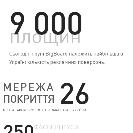
9 000
площин
Сьогодні групі BigBoard належить найбільша в
Україні кількість рекламних поверхонь.
26
МЕРЕЖА
ПОКРИТТЯ
МІСТ, А ТАКОЖ ПРОВІДНІ АВТОМАГІСТРАЛІ УКРАЇНИ
250
ФАХІВЦІВ В УСІХ