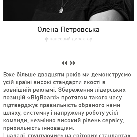
Олена Петровська
фінансовий директор
Вже більше двадцяти років ми демонструємо
усій країні високі стандарти якості в
зовнішній рекламі. Збереження лідерських
позицій «BigBoard» протягом такого часу
підтверджує правильність обраного нами
шляху, системну і напружену роботу усієї
команди, незмінно високий рівень сервісу,
прихильність інноваціям.
І надалі, ґрунтуючись на світових стандартах