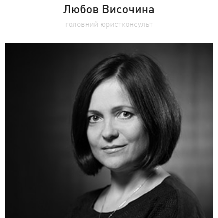
Любов Височина
головний юристконсульт