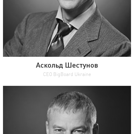
Аскольд Шестунов
СЕО BigBoard Ukraine