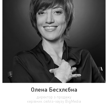
Олена Бесхлєбна
директор з продажу
керівник сейлз-хаузу BigMedia