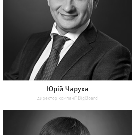
Юрій Чаруха
директор компанії BigBoard