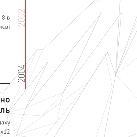
2002
 8 в
иєві
2004
дно
іль
даху
5х12