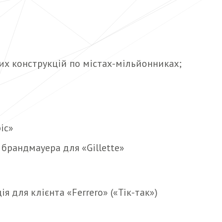
х конструкцій по містах-мільйонниках;
іс»
 брандмауера для «Gillette»
я для клієнта «Ferrero» («Тік-так»)