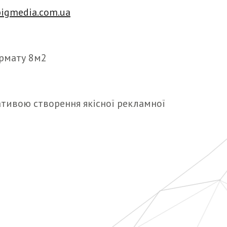
igmedia.com.ua
ормату 8м2
ативою створення якісної рекламної