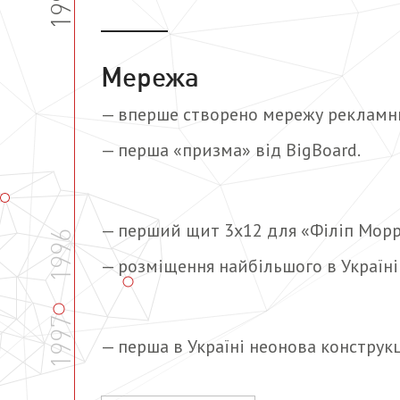
1994
Мережа
— вперше створено мережу рекламни
— перша «призма» від BigBoard.
— перший щит 3х12 для «Філіп Морр
1996
— розміщення найбільшого в Україні
1997
— перша в Україні неонова конструкці