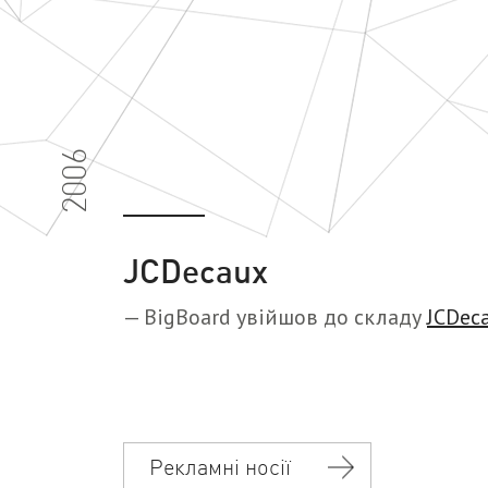
2006
JCDecaux
— BigBoard увійшов до складу
JCDec
Рекламні носії