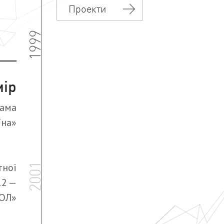
Проекти
1999
мір
лама
їна»
тної
2001
12 —
ОЛ»