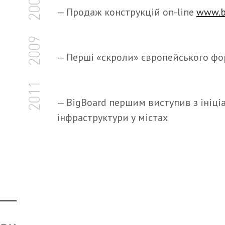
2006
— Продаж конструкцій on-line
www.b
2009
— Перші «скроли» європейського ф
2011
— BigBoard першим виступив з ініці
інфраструктури у містах