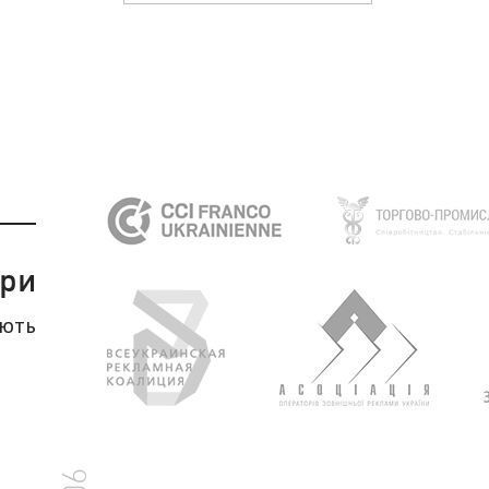
ри
яють