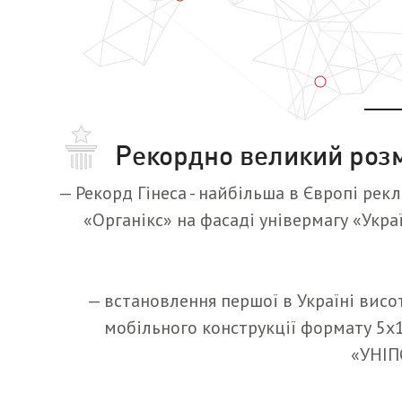
Рекордно великий роз
— Рекорд Гінеса - найбільша в Європі рек
«Органікс» на фасаді універмагу «Укра
— встановлення першої в Україні висо
мобільного конструкції формату 5х
«УНІП