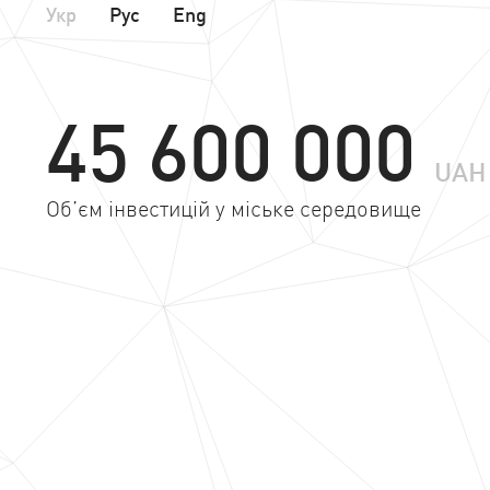
Укр
Рус
Eng
45 600 000
UAH
Об’єм інвестицій у міське середовище