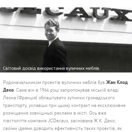
Світовий досвід використання вуличних меблів
Родоначальником проектів вуличних меблів був
Жан Клод
Деко
. Саме він в 1964 році запропонував міській владі
Леона (Франція) облаштувати зупинки громадського
транспорту, уклавши при цьому контракт на ексклюзивне
розміщення зовнішньої реклами в місті. Ось вже
півстоліття компанія JCDecaux, заснована Ж.К. Деко,
своїми ідеями доводить ефективність таких проектів, як