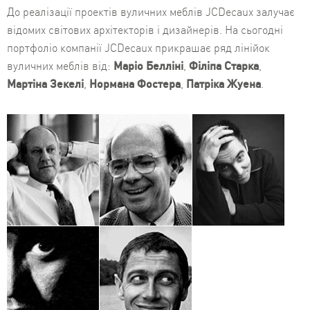
До реалізації проектів вуличних меблів JCDecaux залучає
відомих світових архітекторів і дизайнерів. На сьогодні
портфоліо компанії JCDecaux прикрашає ряд лінійок
вуличних меблів від:
Маріо Белліні
,
Філіпа Старка
,
Мартіна Зекелі
,
Нормана Фостера
,
Патріка Жуена
.