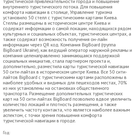
туристической привлекательности города и повышение
внутреннего туристического потока. Для повышения
комфорта навигации в столице, Управление туризма
установило 50 стелл с туристическими картами Киева.
Стеллы размещены в историческом центре Киева и
содержат информации о самой локации, находящихся рядом
культурных и социальных объектах, туристических центрах, а
также содержат возможность получения он-лайн
информации через QR код. Компания BigBoard (группа
BigBoard Ukraine), как ведущий оператор наружной рекламы и
компания целенаправленно занимающаяся поддержкой
социальных инициатив, стала партнером проекта и,
дополнительно, разместила карты туристической навигации
50 сити-лайтах в историческом центре Киева. Все 50 сити-
лайтов BigBoard с туристическими картами расположены в
наиболее удобных и видимых для пешеходов местах, 70%
из них установлены на остановках общественного
транспорта. Размещение дополнительных туристических
карт на 50 сити-лайтах BigBoard позволило вдвое увеличить
количество локаций и плотность размещения, а также
увеличить частоту контакта, что является наиболее важным
аспектом, с точки зрения повышения комфорта
туристической навигации в городе.
Год: